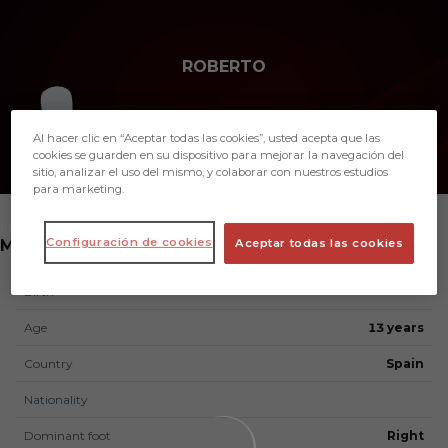
Skip to main content
ROBERTO
10
Al hacer clic en “Aceptar todas las cookies”, usted acepta que las
cookies se guarden en su dispositivo para mejorar la navegación del
sitio, analizar el uso del mismo, y colaborar con nuestros estudios
para marketing.
POSITION
Configuración de cookies
MIDFIELDER
Aceptar todas las cookies
Birth
Age
13 years
Country
Spain
Nationality
Dominant foot
Right