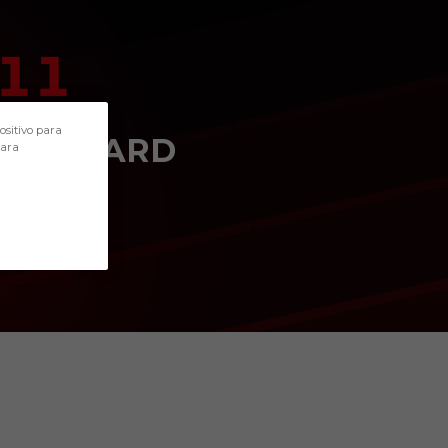
11
POSITION
ositivo para
FORWARD
para