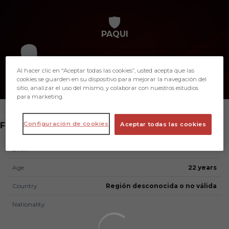
Skip to main content
PAQUI
Al hacer clic en “Aceptar todas las cookies”, usted acepta que las
cookies se guarden en su dispositivo para mejorar la navegación del
sitio, analizar el uso del mismo, y colaborar con nuestros estudios
para marketing.
POSITION
Configuración de cookies
FORWARD
Aceptar todas las cookies
Birth
Age
22 years
Country
Región desconocida o no válida
Nationality