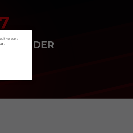
7
POSITION
ositivo para
DEFENDER
para