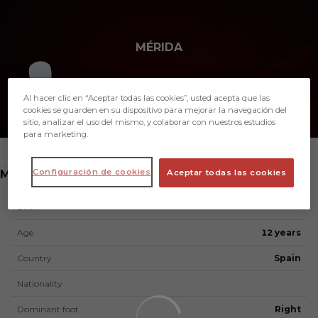
Skip to main content
MÉRIDA
17
Al hacer clic en “Aceptar todas las cookies”, usted acepta que las
cookies se guarden en su dispositivo para mejorar la navegación del
sitio, analizar el uso del mismo, y colaborar con nuestros estudios
para marketing.
POSITION
Configuración de cookies
MIDFIELDER
Aceptar todas las cookies
Birth
Age
12 years
Country
Spain
Nationality
Dominant foot
Right