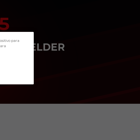
5
POSITION
ositivo para
MIDFIELDER
para