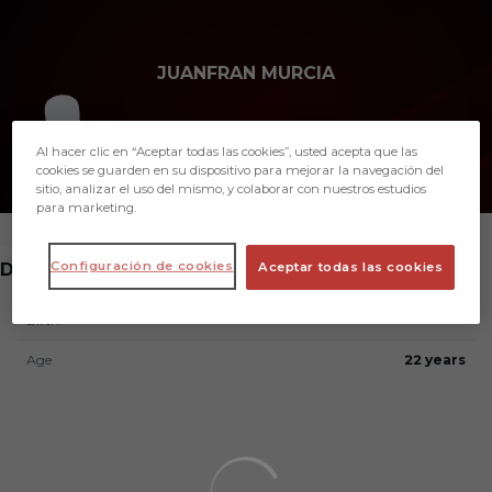
Skip to main content
JUANFRAN MURCIA
Al hacer clic en “Aceptar todas las cookies”, usted acepta que las
cookies se guarden en su dispositivo para mejorar la navegación del
sitio, analizar el uso del mismo, y colaborar con nuestros estudios
para marketing.
POSITION
Configuración de cookies
DELEGATE
Aceptar todas las cookies
Birth
Age
22 years