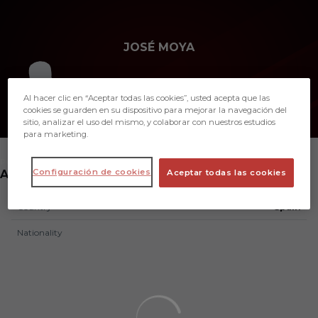
Skip to main content
JOSÉ MOYA
Al hacer clic en “Aceptar todas las cookies”, usted acepta que las
cookies se guarden en su dispositivo para mejorar la navegación del
sitio, analizar el uso del mismo, y colaborar con nuestros estudios
para marketing.
POSITION
Configuración de cookies
ANALYST
Aceptar todas las cookies
Country
Spain
Nationality