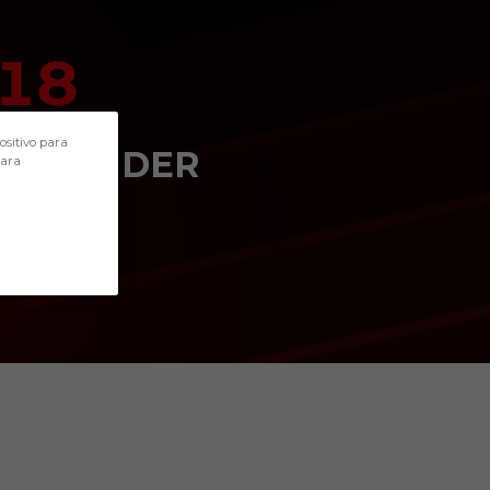
18
POSITION
ositivo para
DEFENDER
para