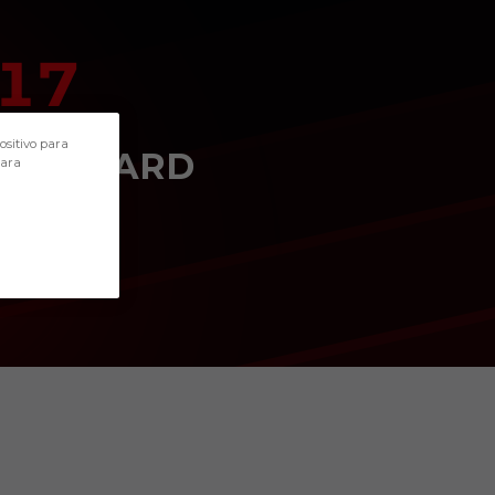
17
POSITION
ositivo para
FORWARD
para