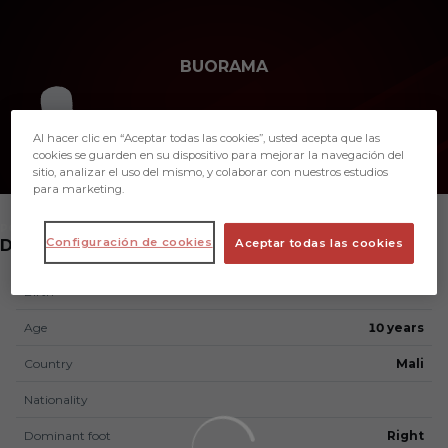
Skip to main content
BUORAMA
2
Al hacer clic en “Aceptar todas las cookies”, usted acepta que las
cookies se guarden en su dispositivo para mejorar la navegación del
sitio, analizar el uso del mismo, y colaborar con nuestros estudios
para marketing.
POSITION
Configuración de cookies
DEFENDER
Aceptar todas las cookies
Birth
Age
10 years
Country
Mali
Nationality
Dominant foot
Right