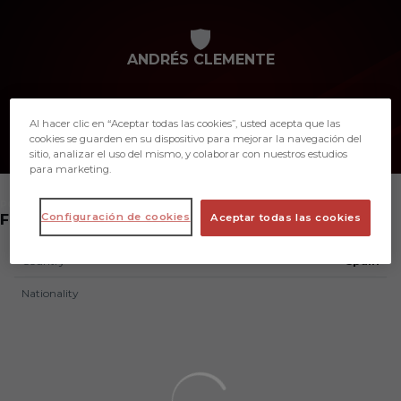
Skip to main content
ANDRÉS CLEMENTE
Al hacer clic en “Aceptar todas las cookies”, usted acepta que las
cookies se guarden en su dispositivo para mejorar la navegación del
sitio, analizar el uso del mismo, y colaborar con nuestros estudios
para marketing.
POSITION
Configuración de cookies
FITNESS COACH
Aceptar todas las cookies
Country
Spain
Nationality