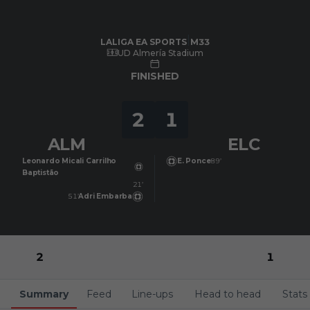
Skip to main content
LALIGA EA SPORTS
|
M33
|
Elche CF
-
UD Almería
|
LALIGA EA SPORTS
M33
UD Almería Stadium
FINISHED
2
1
ALM
ELC
Leonardo Micali Carrilho
E. Ponce
89’
Baptistão
21’
51’
Adri Embarba
2
1
Summary
Feed
Line-ups
Head to head
Stats