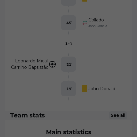
Collado
45
’
John Donald
-
1
0
Leonardo Micali
21
’
Carrilho Baptistão
John Donald
19
’
Team stats
See all
Main statistics