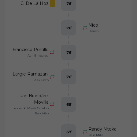
C. De La Hoz
76
’
Nico
76
’
Blanco
Francisco Portillo
76
’
Adri Embarba
Largie Ramazani
76
’
Alex Pozo
Juan Brandáriz
Movilla
68
’
Leonardo Micali Carrilho
Baptistão
Randy Nteka
67
’
Pere Milla