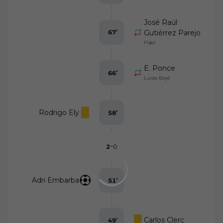
José Raúl
67
’
Gutiérrez Parejo
Fidel
E. Ponce
66
’
Lucas Boyé
Rodrigo Ely
58
’
-
2
0
Adri Embarba
51
’
Carlos Clerc
49
’