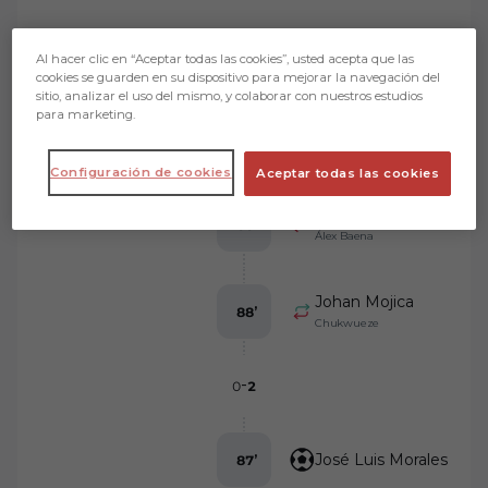
Match events
Order by events
Al hacer clic en “Aceptar todas las cookies”, usted acepta que las
cookies se guarden en su dispositivo para mejorar la navegación del
sitio, analizar el uso del mismo, y colaborar con nuestros estudios
para marketing.
Luis Javier
92
’
Configuración de cookies
Aceptar todas las cookies
Álex Baena
88
’
Álex Baena
Johan Mojica
88
’
Chukwueze
-
0
2
José Luis Morales
87
’