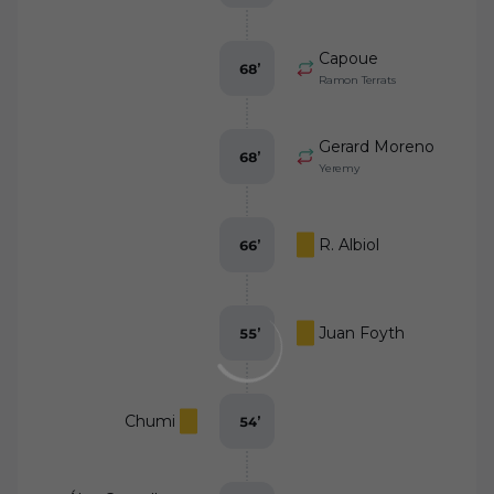
Capoue
68
’
Ramon Terrats
Gerard Moreno
68
’
Yeremy
R. Albiol
66
’
Juan Foyth
55
’
Chumi
54
’