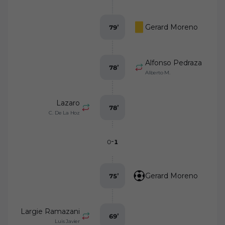
Gerard Moreno
79
’
Alfonso Pedraza
78
’
Alberto M.
Lazaro
78
’
C. De La Hoz
-
0
1
Gerard Moreno
75
’
Largie Ramazani
69
’
Luis Javier