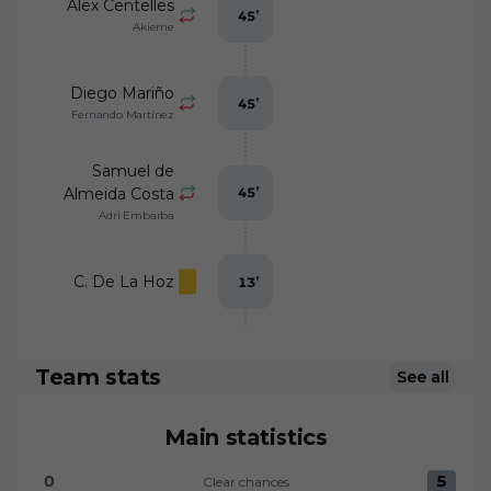
Álex Centelles
45
’
Akieme
Diego Mariño
45
’
Fernando Martínez
Samuel de
Almeida Costa
45
’
Adri Embarba
C. De La Hoz
13
’
Team stats
See all
Main statistics
0
5
Clear chances
Clear chances:UD Almería 0 versus Villarreal CF 5